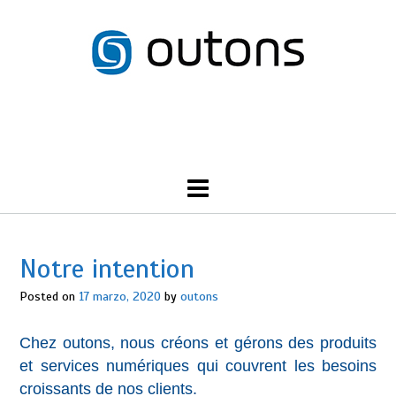
Skip
to
content
Call Us: 555-NORTH-SHORE
Notre intention
Posted on
17 marzo, 2020
by
outons
Chez outons, nous créons et gérons des produits
et services numériques qui couvrent les besoins
croissants de nos clients.