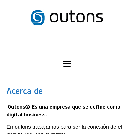
Skip
to
content
Call Us: 555-NORTH-SHORE
Acerca de
Outons©
Es una empresa que se define como
digital business
.
En outons trabajamos para ser la conexión de el